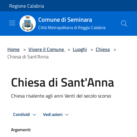
Salta al contenuto principale
Regione Calabria
Comune di Seminara
Città Metropolitana di Reggio Calabria
Home
>
Vivere il Comune
>
Luoghi
>
Chiesa
>
Chiesa di Sant'Anna
Chiesa di Sant'Anna
Chiesa risalente agli anni Venti del secolo scorso
Condividi
Vedi azioni
Argomenti: