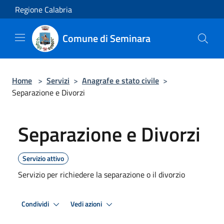
Salta al contenuto principale
Regione Calabria
Comune di Seminara
Home
>
Servizi
>
Anagrafe e stato civile
>
Separazione e Divorzi
Separazione e Divorzi
Servizio attivo
Servizio per richiedere la separazione o il divorzio
Condividi
Vedi azioni