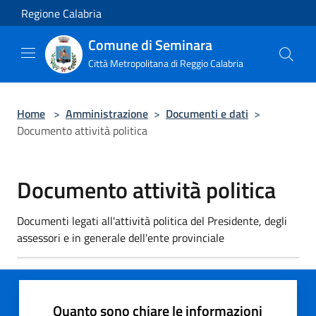
Salta al contenuto principale
Regione Calabria
Comune di Seminara
Città Metropolitana di Reggio Calabria
Home
>
Amministrazione
>
Documenti e dati
>
Documento attività politica
Documento attività politica
Documenti legati all'attività politica del Presidente, degli
assessori e in generale dell'ente provinciale
Quanto sono chiare le informazioni